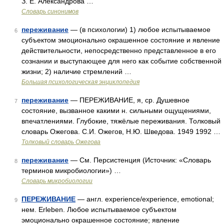
З. Е. Александрова …
Словарь синонимов
переживание
— (в психологии) 1) любое испытываемое
6
субъектом эмоционально окрашенное состояние и явление
действительности, непосредственно представленное в его
сознании и выступающее для него как событие собственной
жизни; 2) наличие стремлений …
Большая психологическая энциклопедия
переживание
— ПЕРЕЖИВАНИЕ, я, ср. Душевное
7
состояние, вызванное какими н. сильными ощущениями,
впечатлениями. Глубокие, тяжёлые переживания. Толковый
словарь Ожегова. С.И. Ожегов, Н.Ю. Шведова. 1949 1992 …
Толковый словарь Ожегова
переживание
— См. Персистенция (Источник: «Словарь
8
терминов микробиологии») …
Словарь микробиологии
ПЕРЕЖИВАНИЕ
— англ. experience/experience, emotional;
9
нем. Erleben. Любое испытываемое субъектом
эмоционально окрашенное состояние; явление