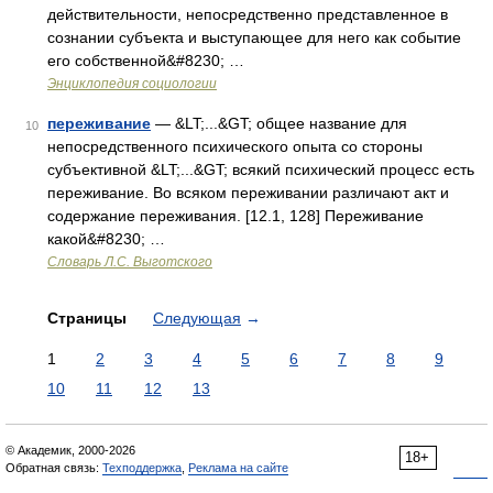
действительности, непосредственно представленное в
сознании субъекта и выступающее для него как событие
его собственной&#8230; …
Энциклопедия социологии
переживание
— &LT;...&GT; общее название для
10
непосредственного психического опыта со стороны
субъективной &LT;...&GT; всякий психический процесс есть
переживание. Во всяком переживании различают акт и
содержание переживания. [12.1, 128] Переживание
какой&#8230; …
Словарь Л.С. Выготского
Страницы
Следующая
→
1
2
3
4
5
6
7
8
9
10
11
12
13
© Академик, 2000-2026
18+
Обратная связь:
Техподдержка
,
Реклама на сайте